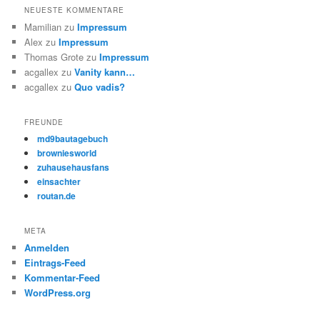
NEUESTE KOMMENTARE
Mamilian
zu
Impressum
Alex
zu
Impressum
Thomas Grote
zu
Impressum
acgallex
zu
Vanity kann…
acgallex
zu
Quo vadis?
FREUNDE
md9bautagebuch
browniesworld
zuhausehausfans
einsachter
routan.de
META
Anmelden
Eintrags-Feed
Kommentar-Feed
WordPress.org