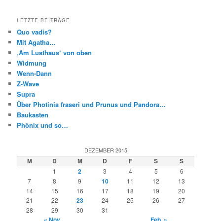
LETZTE BEITRÄGE
Quo vadis?
Mit Agatha…
‚Am Lusthaus‘ von oben
Widmung
Wenn-Dann
Z-Wave
Supra
Über Photinia fraseri und Prunus und Pandora…
Baukasten
Phönix und so…
DEZEMBER 2015
M
D
M
D
F
S
S
1
2
3
4
5
6
7
8
9
10
11
12
13
14
15
16
17
18
19
20
21
22
23
24
25
26
27
28
29
30
31
« Nov.
Feb. »