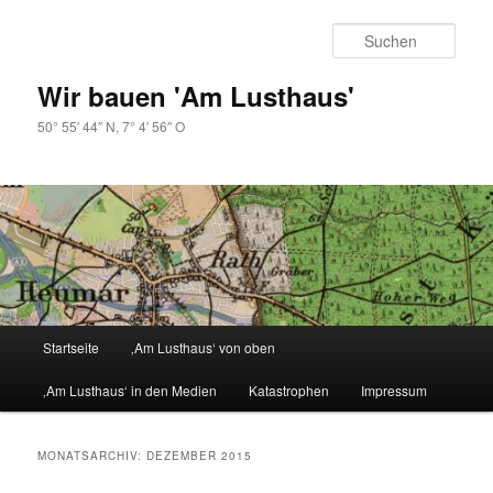
Zum
Zum
primären
sekundären
Such
Inhalt
Inhalt
springen
springen
Wir bauen 'Am Lusthaus'
50° 55′ 44″ N, 7° 4′ 56″ O
Hauptmenü
Startseite
‚Am Lusthaus‘ von oben
‚Am Lusthaus‘ in den Medien
Katastrophen
Impressum
MONATSARCHIV:
DEZEMBER 2015