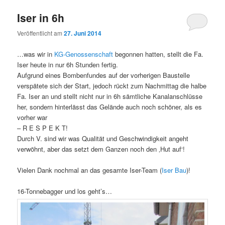
Iser in 6h
Veröffentlicht am
27. Juni 2014
…was wir in
KG-Genossenschaft
begonnen hatten, stellt die Fa.
Iser heute in nur 6h Stunden fertig.
Aufgrund eines Bombenfundes auf der vorherigen Baustelle
verspätete sich der Start, jedoch rückt zum Nachmittag die halbe
Fa. Iser an und stellt nicht nur in 6h sämtliche Kanalanschlüsse
her, sondern hinterlässt das Gelände auch noch schöner, als es
vorher war
– R E S P E K T!
Durch V. sind wir was Qualität und Geschwindigkeit angeht
verwöhnt, aber das setzt dem Ganzen noch den ‚Hut auf‘!
Vielen Dank nochmal an das gesamte Iser-Team (
Iser Bau
)!
16-Tonnebagger und los geht’s…