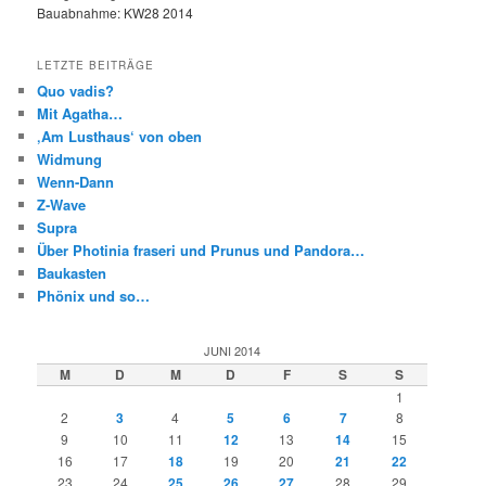
Bauabnahme: KW28 2014
LETZTE BEITRÄGE
Quo vadis?
Mit Agatha…
‚Am Lusthaus‘ von oben
Widmung
Wenn-Dann
Z-Wave
Supra
Über Photinia fraseri und Prunus und Pandora…
Baukasten
Phönix und so…
JUNI 2014
M
D
M
D
F
S
S
1
2
3
4
5
6
7
8
9
10
11
12
13
14
15
16
17
18
19
20
21
22
23
24
25
26
27
28
29