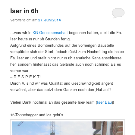
Iser in 6h
Veröffentlicht am
27. Juni 2014
…was wir in
KG-Genossenschaft
begonnen hatten, stellt die Fa.
Iser heute in nur 6h Stunden fertig.
Aufgrund eines Bombenfundes auf der vorherigen Baustelle
verspätete sich der Start, jedoch rückt zum Nachmittag die halbe
Fa. Iser an und stellt nicht nur in 6h sämtliche Kanalanschlüsse
her, sondern hinterlässt das Gelände auch noch schöner, als es
vorher war
– R E S P E K T!
Durch V. sind wir was Qualität und Geschwindigkeit angeht
verwöhnt, aber das setzt dem Ganzen noch den ‚Hut auf‘!
Vielen Dank nochmal an das gesamte Iser-Team (
Iser Bau
)!
16-Tonnebagger und los geht’s…