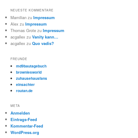
NEUESTE KOMMENTARE
Mamilian
zu
Impressum
Alex
zu
Impressum
Thomas Grote
zu
Impressum
acgallex
zu
Vanity kann…
acgallex
zu
Quo vadis?
FREUNDE
md9bautagebuch
browniesworld
zuhausehausfans
einsachter
routan.de
META
Anmelden
Eintrags-Feed
Kommentar-Feed
WordPress.org