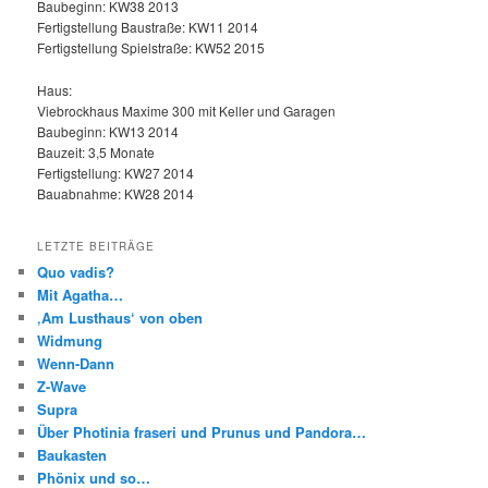
Baubeginn: KW38 2013
Fertigstellung Baustraße: KW11 2014
Fertigstellung Spielstraße: KW52 2015
Haus:
Viebrockhaus Maxime 300 mit Keller und Garagen
Baubeginn: KW13 2014
Bauzeit: 3,5 Monate
Fertigstellung: KW27 2014
Bauabnahme: KW28 2014
LETZTE BEITRÄGE
Quo vadis?
Mit Agatha…
‚Am Lusthaus‘ von oben
Widmung
Wenn-Dann
Z-Wave
Supra
Über Photinia fraseri und Prunus und Pandora…
Baukasten
Phönix und so…