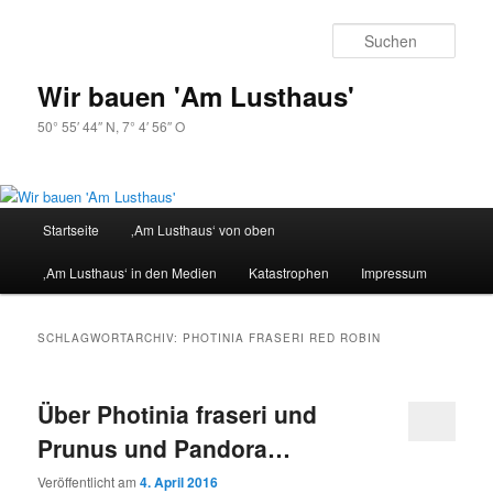
Zum
Zum
primären
sekundären
Such
Inhalt
Inhalt
springen
springen
Wir bauen 'Am Lusthaus'
50° 55′ 44″ N, 7° 4′ 56″ O
Hauptmenü
Startseite
‚Am Lusthaus‘ von oben
‚Am Lusthaus‘ in den Medien
Katastrophen
Impressum
SCHLAGWORTARCHIV:
PHOTINIA FRASERI RED ROBIN
Über Photinia fraseri und
Prunus und Pandora…
Veröffentlicht am
4. April 2016