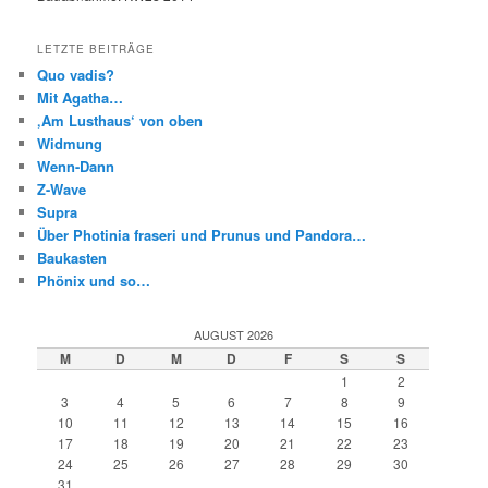
LETZTE BEITRÄGE
Quo vadis?
Mit Agatha…
‚Am Lusthaus‘ von oben
Widmung
Wenn-Dann
Z-Wave
Supra
Über Photinia fraseri und Prunus und Pandora…
Baukasten
Phönix und so…
AUGUST 2026
M
D
M
D
F
S
S
1
2
3
4
5
6
7
8
9
10
11
12
13
14
15
16
17
18
19
20
21
22
23
24
25
26
27
28
29
30
31