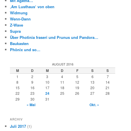
Mit Agatha…
‚Am Lusthaus‘ von oben
Widmung
Wenn-Dann
Z-Wave
Supra
Über Photinia fraseri und Prunus und Pandora…
Baukasten
Phönix und so…
AUGUST 2016
M
D
M
D
F
S
S
1
2
3
4
5
6
7
8
9
10
11
12
13
14
15
16
17
18
19
20
21
22
23
24
25
26
27
28
29
30
31
« Mai
Okt. »
ARCHIV
Juli 2017
(1)