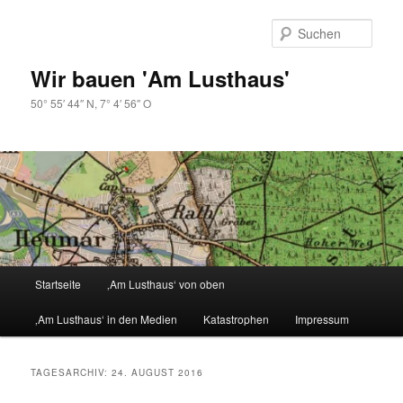
Zum
Zum
primären
sekundären
Such
Inhalt
Inhalt
springen
springen
Wir bauen 'Am Lusthaus'
50° 55′ 44″ N, 7° 4′ 56″ O
Hauptmenü
Startseite
‚Am Lusthaus‘ von oben
‚Am Lusthaus‘ in den Medien
Katastrophen
Impressum
TAGESARCHIV:
24. AUGUST 2016