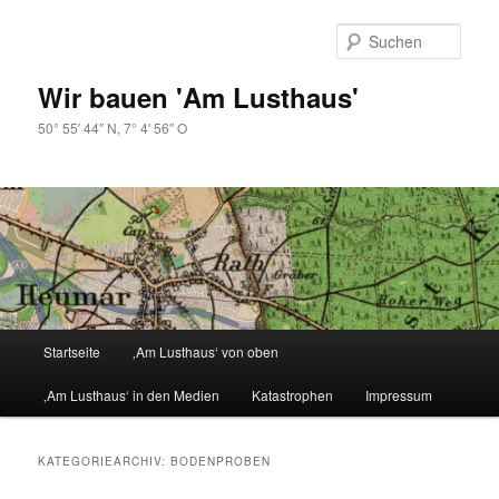
Zum
Zum
primären
sekundären
Such
Inhalt
Inhalt
springen
springen
Wir bauen 'Am Lusthaus'
50° 55′ 44″ N, 7° 4′ 56″ O
Hauptmenü
Startseite
‚Am Lusthaus‘ von oben
‚Am Lusthaus‘ in den Medien
Katastrophen
Impressum
KATEGORIEARCHIV:
BODENPROBEN