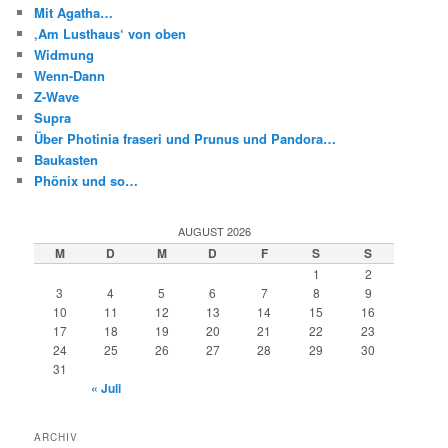
Mit Agatha…
‚Am Lusthaus‘ von oben
Widmung
Wenn-Dann
Z-Wave
Supra
Über Photinia fraseri und Prunus und Pandora…
Baukasten
Phönix und so…
AUGUST 2026
M
D
M
D
F
S
S
1
2
3
4
5
6
7
8
9
10
11
12
13
14
15
16
17
18
19
20
21
22
23
24
25
26
27
28
29
30
31
« Juli
ARCHIV