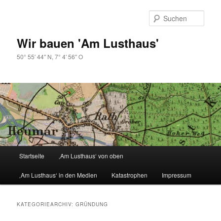
Zum
Zum
primären
sekundären
Such
Inhalt
Inhalt
springen
springen
Wir bauen 'Am Lusthaus'
50° 55′ 44″ N, 7° 4′ 56″ O
Hauptmenü
Startseite
‚Am Lusthaus‘ von oben
‚Am Lusthaus‘ in den Medien
Katastrophen
Impressum
KATEGORIEARCHIV:
GRÜNDUNG