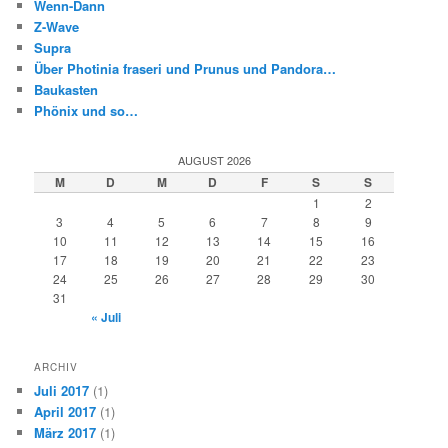
Wenn-Dann
Z-Wave
Supra
Über Photinia fraseri und Prunus und Pandora…
Baukasten
Phönix und so…
AUGUST 2026
M
D
M
D
F
S
S
1
2
3
4
5
6
7
8
9
10
11
12
13
14
15
16
17
18
19
20
21
22
23
24
25
26
27
28
29
30
31
« Juli
ARCHIV
Juli 2017
(1)
April 2017
(1)
März 2017
(1)