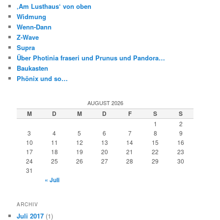
‚Am Lusthaus‘ von oben
Widmung
Wenn-Dann
Z-Wave
Supra
Über Photinia fraseri und Prunus und Pandora…
Baukasten
Phönix und so…
AUGUST 2026
M
D
M
D
F
S
S
1
2
3
4
5
6
7
8
9
10
11
12
13
14
15
16
17
18
19
20
21
22
23
24
25
26
27
28
29
30
31
« Juli
ARCHIV
Juli 2017
(1)