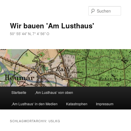
Zum
Zum
primären
sekundären
Such
Inhalt
Inhalt
springen
springen
Wir bauen 'Am Lusthaus'
50° 55′ 44″ N, 7° 4′ 56″ O
Hauptmenü
Startseite
‚Am Lusthaus‘ von oben
‚Am Lusthaus‘ in den Medien
Katastrophen
Impressum
SCHLAGWORTARCHIV:
USLKG