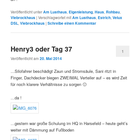
Veröffentlicht unter
Am Lusthaus
,
Eigenleistung
,
Haus
,
Rohbau
,
Viebrockhaus
|
Verschlagwortet mit
Am Lusthaus
,
Estrich
,
Velux
DSL
,
Viebrockhaus
|
Schreibe einen Kommentar
Henry3 oder Tag 37
1
Veröffentlicht am
20. Mai 2014
…Silofahrer beschädigt Zaun und Stromsäule, Sani ritzt in
Finger, Dachdecker biegen ZWEIMAL Verteiler auf – es wird Zeit
für noch klarere Verhältnisse zu sorgen 🙁
…da !
…gestern war große Schulung im HQ in Harsefeld – heute geht’s
weiter mit Dämmung auf Fußboden