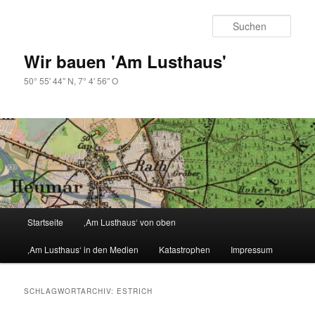
Zum
Zum
primären
sekundären
Such
Inhalt
Inhalt
springen
springen
Wir bauen 'Am Lusthaus'
50° 55′ 44″ N, 7° 4′ 56″ O
Hauptmenü
Startseite
‚Am Lusthaus‘ von oben
‚Am Lusthaus‘ in den Medien
Katastrophen
Impressum
SCHLAGWORTARCHIV:
ESTRICH