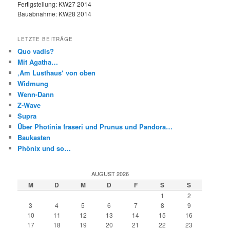
Fertigstellung: KW27 2014
Bauabnahme: KW28 2014
LETZTE BEITRÄGE
Quo vadis?
Mit Agatha…
‚Am Lusthaus‘ von oben
Widmung
Wenn-Dann
Z-Wave
Supra
Über Photinia fraseri und Prunus und Pandora…
Baukasten
Phönix und so…
AUGUST 2026
M
D
M
D
F
S
S
1
2
3
4
5
6
7
8
9
10
11
12
13
14
15
16
17
18
19
20
21
22
23